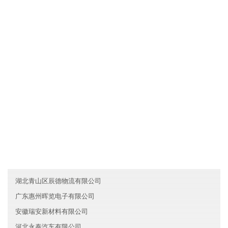
上海嘉定区朝兴建筑有限公司拥有先进的现代化生产设备和生产工
艺，确保产品品质不仅达到国家标准，而且优于国家标准；发挥公
司原材料采购优势和成本管控优势，使产品的性价比较优；直接与
国际和国内原材料生产厂家合作，确保原材料进货渠道都是来自化
工原料知名生产企业。
友情链接
重庆长寿区宝利建筑有限公司
福建晋安区先福医疗有限公司
香港凡奇化工有限公司
湖北青山区辰德物流有限公司
广东惠州晖览电子有限公司
安徽瑞安新材料有限公司
河北永泰汽车有限公司